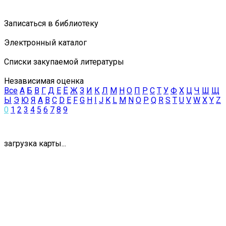
Записаться в библиотеку
Электронный каталог
Списки закупаемой литературы
Независимая оценка
Все
А
Б
В
Г
Д
Е
Ё
Ж
З
И
К
Л
М
Н
О
П
Р
С
Т
У
Ф
Х
Ц
Ч
Ш
Щ
Ы
Э
Ю
Я
A
B
C
D
E
F
G
H
I
J
K
L
M
N
O
P
Q
R
S
T
U
V
W
X
Y
Z
0
1
2
3
4
5
6
7
8
9
загрузка карты...