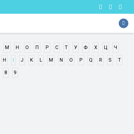
М
Н
О
П
Р
С
Т
У
Ф
Х
Ц
Ч
H
I
J
K
L
M
N
O
P
Q
R
S
T
8
9