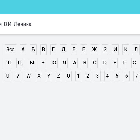
 В.И. Ленина
Все
А
Б
В
Г
Д
Е
Ё
Ж
З
И
К
Л
Ш
Щ
Ы
Э
Ю
Я
A
B
C
D
E
F
G
U
V
W
X
Y
Z
0
1
2
3
4
5
6
7