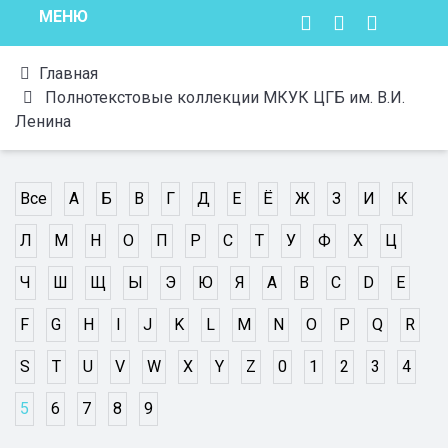
МЕНЮ
Главная
Полнотекстовые коллекции МКУК ЦГБ им. В.И.
Ленина
Все
А
Б
В
Г
Д
Е
Ё
Ж
З
И
К
Л
М
Н
О
П
Р
С
Т
У
Ф
Х
Ц
Ч
Ш
Щ
Ы
Э
Ю
Я
A
B
C
D
E
F
G
H
I
J
K
L
M
N
O
P
Q
R
S
T
U
V
W
X
Y
Z
0
1
2
3
4
5
6
7
8
9