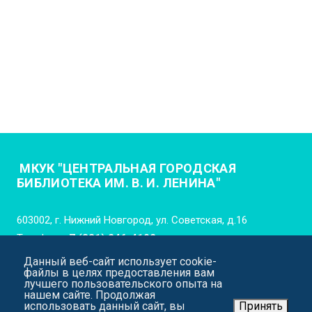
МКУК "ЦЕНТРАЛЬНАЯ ГОРОДСКАЯ
БИБЛИОТЕКА ИМ. В. И. ЛЕНИНА"
603002, г. Нижний Новгород, ул. Советская, д.16
Телефон:
+7 (831) 246-4102
Данный веб-сайт использует cookie-
E-mail:
cgb_lenina_nn@mail.52gov.ru
файлы в целях предоставления вам
лучшего пользовательского опыта на
нашем сайте. Продолжая
использовать данный сайт, вы
Принять