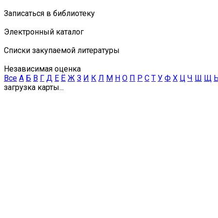
Записаться в библиотеку
Электронный каталог
Списки закупаемой литературы
Независимая оценка
Все
А
Б
В
Г
Д
Е
Ё
Ж
З
И
К
Л
М
Н
О
П
Р
С
Т
У
Ф
Х
Ц
Ч
Ш
Щ
загрузка карты...