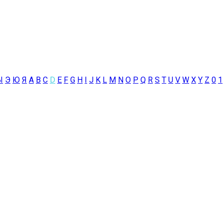
Ы
Э
Ю
Я
A
B
C
D
E
F
G
H
I
J
K
L
M
N
O
P
Q
R
S
T
U
V
W
X
Y
Z
0
1