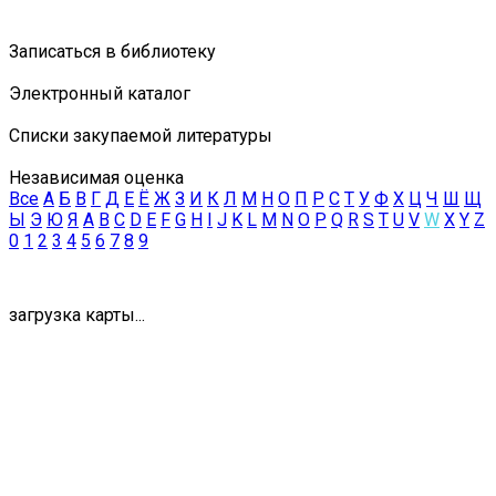
Записаться в библиотеку
Электронный каталог
Списки закупаемой литературы
Независимая оценка
Все
А
Б
В
Г
Д
Е
Ё
Ж
З
И
К
Л
М
Н
О
П
Р
С
Т
У
Ф
Х
Ц
Ч
Ш
Щ
Ы
Э
Ю
Я
A
B
C
D
E
F
G
H
I
J
K
L
M
N
O
P
Q
R
S
T
U
V
W
X
Y
Z
0
1
2
3
4
5
6
7
8
9
загрузка карты...