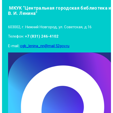
МКУК "Центральная городская библиотека и
В. И. Ленина"
603002, г. Нижний Новгород, ул. Советская, д.16
Телефон:
+7 (831) 246-4102
E-mail:
cgb_lenina_nn@mail.52gov.ru