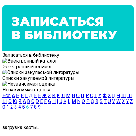
Записаться в библиотеку
Электронный каталог
Списки закупаемой литературы
Независимая оценка
Все
А
Б
В
Г
Д
Е
Ё
Ж
З
И
К
Л
М
Н
О
П
Р
С
Т
У
Ф
Х
Ц
Ч
Ш
Щ
Ы
Э
Ю
Я
A
B
C
D
E
F
G
H
I
J
K
L
M
N
O
P
Q
R
S
T
U
V
W
X
Y
Z
0
1
2
3
4
5
6
7
8
9
загрузка карты...