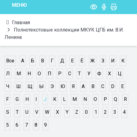
МЕНЮ
Главная
Полнотекстовые коллекции МКУК ЦГБ им. В.И.
Ленина
Все
А
Б
В
Г
Д
Е
Ё
Ж
З
И
К
Л
М
Н
О
П
Р
С
Т
У
Ф
Х
Ц
Ч
Ш
Щ
Ы
Э
Ю
Я
A
B
C
D
E
F
G
H
I
J
K
L
M
N
O
P
Q
R
S
T
U
V
W
X
Y
Z
0
1
2
3
4
5
6
7
8
9