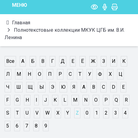
МЕНЮ
Главная
Полнотекстовые коллекции МКУК ЦГБ им. В.И.
Ленина
Все
А
Б
В
Г
Д
Е
Ё
Ж
З
И
К
Л
М
Н
О
П
Р
С
Т
У
Ф
Х
Ц
Ч
Ш
Щ
Ы
Э
Ю
Я
A
B
C
D
E
F
G
H
I
J
K
L
M
N
O
P
Q
R
S
T
U
V
W
X
Y
Z
0
1
2
3
4
5
6
7
8
9