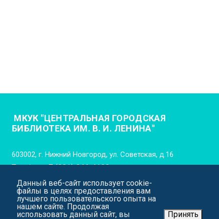
МКУК "ЦЕНТРАЛЬНАЯ ГОРОДСКАЯ
БИБЛИОТЕКА ИМ. В. И. ЛЕНИНА"
603002, г. Нижний Новгород, ул. Советская, д.16
Телефон:
+7 (831) 246-4102
Данный веб-сайт использует cookie-
E-mail:
cgb_lenina_nn@mail.52gov.ru
файлы в целях предоставления вам
лучшего пользовательского опыта на
нашем сайте. Продолжая
использовать данный сайт, вы
Принять