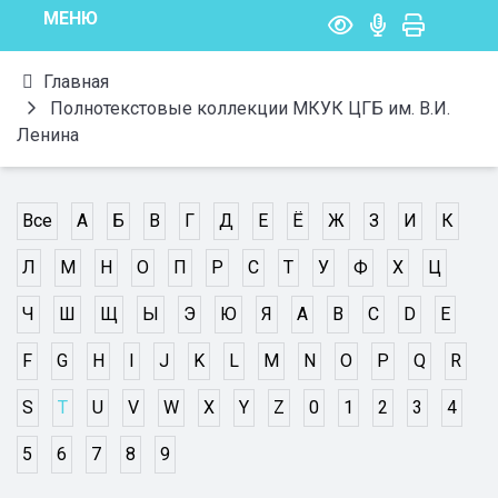
МЕНЮ
Главная
Полнотекстовые коллекции МКУК ЦГБ им. В.И.
Ленина
Все
А
Б
В
Г
Д
Е
Ё
Ж
З
И
К
Л
М
Н
О
П
Р
С
Т
У
Ф
Х
Ц
Ч
Ш
Щ
Ы
Э
Ю
Я
A
B
C
D
E
F
G
H
I
J
K
L
M
N
O
P
Q
R
S
T
U
V
W
X
Y
Z
0
1
2
3
4
5
6
7
8
9