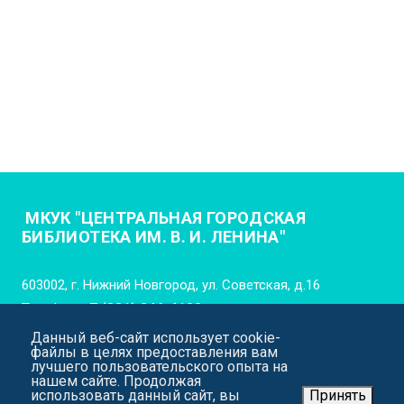
МКУК "ЦЕНТРАЛЬНАЯ ГОРОДСКАЯ
БИБЛИОТЕКА ИМ. В. И. ЛЕНИНА"
603002, г. Нижний Новгород, ул. Советская, д.16
Телефон:
+7 (831) 246-4102
Данный веб-сайт использует cookie-
E-mail:
cgb_lenina_nn@mail.52gov.ru
файлы в целях предоставления вам
лучшего пользовательского опыта на
нашем сайте. Продолжая
использовать данный сайт, вы
Принять