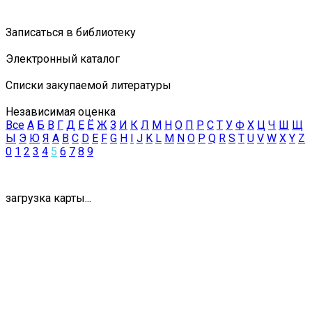
Записаться в библиотеку
Электронный каталог
Списки закупаемой литературы
Независимая оценка
Все
А
Б
В
Г
Д
Е
Ё
Ж
З
И
К
Л
М
Н
О
П
Р
С
Т
У
Ф
Х
Ц
Ч
Ш
Щ
Ы
Э
Ю
Я
A
B
C
D
E
F
G
H
I
J
K
L
M
N
O
P
Q
R
S
T
U
V
W
X
Y
Z
0
1
2
3
4
5
6
7
8
9
загрузка карты...