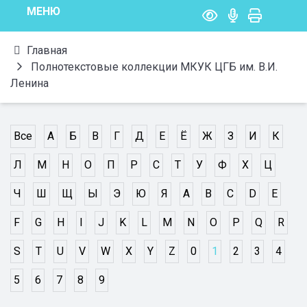
МЕНЮ
Главная
Полнотекстовые коллекции МКУК ЦГБ им. В.И.
Ленина
Все
А
Б
В
Г
Д
Е
Ё
Ж
З
И
К
Л
М
Н
О
П
Р
С
Т
У
Ф
Х
Ц
Ч
Ш
Щ
Ы
Э
Ю
Я
A
B
C
D
E
F
G
H
I
J
K
L
M
N
O
P
Q
R
S
T
U
V
W
X
Y
Z
0
1
2
3
4
5
6
7
8
9