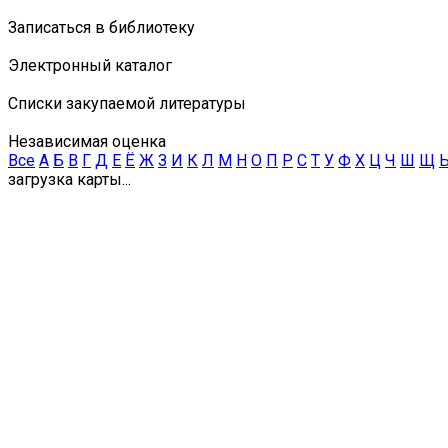
Записаться в библиотеку
Электронный каталог
Списки закупаемой литературы
Независимая оценка
Все
А
Б
В
Г
Д
Е
Ё
Ж
З
И
К
Л
М
Н
О
П
Р
С
Т
У
Ф
Х
Ц
Ч
Ш
Щ
загрузка карты...