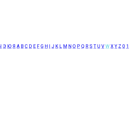
Ы
Э
Ю
Я
A
B
C
D
E
F
G
H
I
J
K
L
M
N
O
P
Q
R
S
T
U
V
W
X
Y
Z
0
1