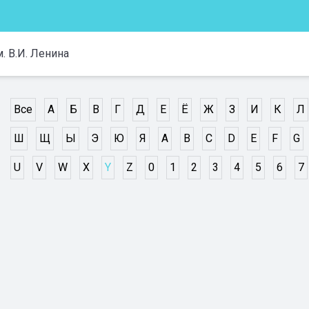
 В.И. Ленина
Все
А
Б
В
Г
Д
Е
Ё
Ж
З
И
К
Л
Ш
Щ
Ы
Э
Ю
Я
A
B
C
D
E
F
G
U
V
W
X
Y
Z
0
1
2
3
4
5
6
7