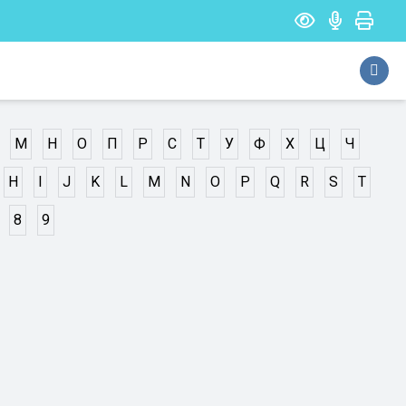
М
Н
О
П
Р
С
Т
У
Ф
Х
Ц
Ч
H
I
J
K
L
M
N
O
P
Q
R
S
T
8
9