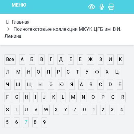
МЕНЮ
Главная
Полнотекстовые коллекции МКУК ЦГБ им. В.И.
Ленина
Все
А
Б
В
Г
Д
Е
Ё
Ж
З
И
К
Л
М
Н
О
П
Р
С
Т
У
Ф
Х
Ц
Ч
Ш
Щ
Ы
Э
Ю
Я
A
B
C
D
E
F
G
H
I
J
K
L
M
N
O
P
Q
R
S
T
U
V
W
X
Y
Z
0
1
2
3
4
5
6
7
8
9