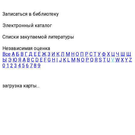
Записаться в библиотеку
Электронный каталог
Списки закупаемой литературы
Независимая оценка
Все
А
Б
В
Г
Д
Е
Ё
Ж
З
И
К
Л
М
Н
О
П
Р
С
Т
У
Ф
Х
Ц
Ч
Ш
Щ
Ы
Э
Ю
Я
A
B
C
D
E
F
G
H
I
J
K
L
M
N
O
P
Q
R
S
T
U
V
W
X
Y
Z
0
1
2
3
4
5
6
7
8
9
загрузка карты...