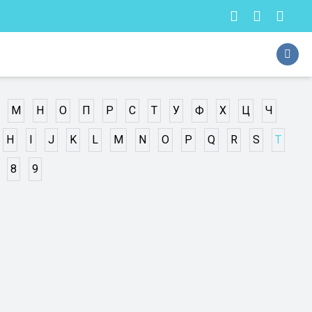
М
Н
О
П
Р
С
Т
У
Ф
Х
Ц
Ч
H
I
J
K
L
M
N
O
P
Q
R
S
T
8
9