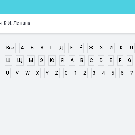
 В.И. Ленина
Все
А
Б
В
Г
Д
Е
Ё
Ж
З
И
К
Л
Ш
Щ
Ы
Э
Ю
Я
A
B
C
D
E
F
G
U
V
W
X
Y
Z
0
1
2
3
4
5
6
7