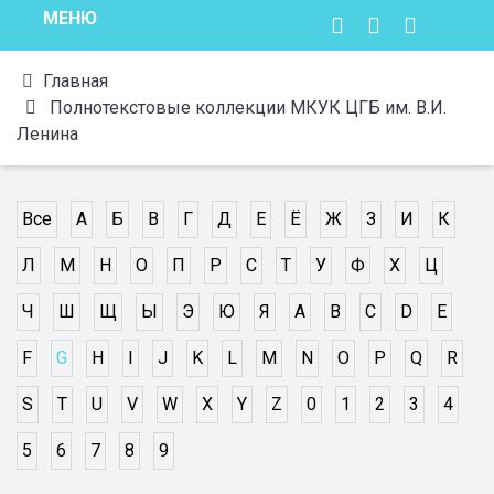
МЕНЮ
Главная
Полнотекстовые коллекции МКУК ЦГБ им. В.И.
Ленина
Все
А
Б
В
Г
Д
Е
Ё
Ж
З
И
К
Л
М
Н
О
П
Р
С
Т
У
Ф
Х
Ц
Ч
Ш
Щ
Ы
Э
Ю
Я
A
B
C
D
E
F
G
H
I
J
K
L
M
N
O
P
Q
R
S
T
U
V
W
X
Y
Z
0
1
2
3
4
5
6
7
8
9