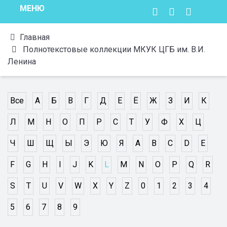
МЕНЮ
Главная
Полнотекстовые коллекции МКУК ЦГБ им. В.И.
Ленина
Все
А
Б
В
Г
Д
Е
Ё
Ж
З
И
К
Л
М
Н
О
П
Р
С
Т
У
Ф
Х
Ц
Ч
Ш
Щ
Ы
Э
Ю
Я
A
B
C
D
E
F
G
H
I
J
K
L
M
N
O
P
Q
R
S
T
U
V
W
X
Y
Z
0
1
2
3
4
5
6
7
8
9