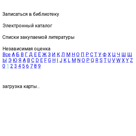
Записаться в библиотеку
Электронный каталог
Списки закупаемой литературы
Независимая оценка
Все
А
Б
В
Г
Д
Е
Ё
Ж
З
И
К
Л
М
Н
О
П
Р
С
Т
У
Ф
Х
Ц
Ч
Ш
Щ
Ы
Э
Ю
Я
A
B
C
D
E
F
G
H
I
J
K
L
M
N
O
P
Q
R
S
T
U
V
W
X
Y
Z
0
1
2
3
4
5
6
7
8
9
загрузка карты...