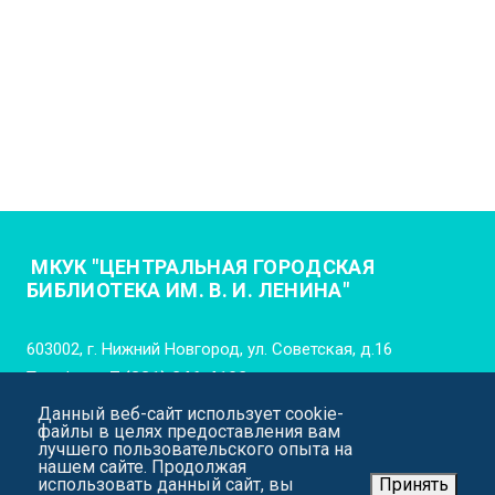
МКУК "ЦЕНТРАЛЬНАЯ ГОРОДСКАЯ
БИБЛИОТЕКА ИМ. В. И. ЛЕНИНА"
603002, г. Нижний Новгород, ул. Советская, д.16
Телефон:
+7 (831) 246-4102
Данный веб-сайт использует cookie-
E-mail:
cgb_lenina_nn@mail.52gov.ru
файлы в целях предоставления вам
лучшего пользовательского опыта на
нашем сайте. Продолжая
использовать данный сайт, вы
Принять