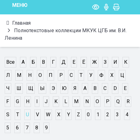
МЕНЮ
Главная
Полнотекстовые коллекции МКУК ЦГБ им. В.И.
Ленина
Все
А
Б
В
Г
Д
Е
Ё
Ж
З
И
К
Л
М
Н
О
П
Р
С
Т
У
Ф
Х
Ц
Ч
Ш
Щ
Ы
Э
Ю
Я
A
B
C
D
E
F
G
H
I
J
K
L
M
N
O
P
Q
R
S
T
U
V
W
X
Y
Z
0
1
2
3
4
5
6
7
8
9