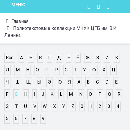
МЕНЮ
Главная
Полнотекстовые коллекции МКУК ЦГБ им. В.И.
Ленина
Все
А
Б
В
Г
Д
Е
Ё
Ж
З
И
К
Л
М
Н
О
П
Р
С
Т
У
Ф
Х
Ц
Ч
Ш
Щ
Ы
Э
Ю
Я
A
B
C
D
E
F
G
H
I
J
K
L
M
N
O
P
Q
R
S
T
U
V
W
X
Y
Z
0
1
2
3
4
5
6
7
8
9