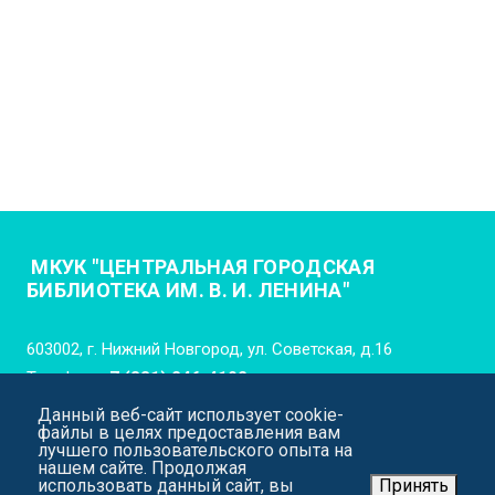
МКУК "ЦЕНТРАЛЬНАЯ ГОРОДСКАЯ
БИБЛИОТЕКА ИМ. В. И. ЛЕНИНА"
603002, г. Нижний Новгород, ул. Советская, д.16
Телефон:
+7 (831) 246-4102
Данный веб-сайт использует cookie-
E-mail:
cgb_lenina_nn@mail.52gov.ru
файлы в целях предоставления вам
лучшего пользовательского опыта на
нашем сайте. Продолжая
использовать данный сайт, вы
Принять