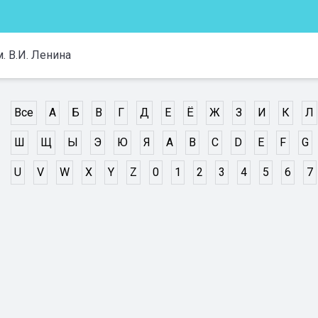
 В.И. Ленина
Все
А
Б
В
Г
Д
Е
Ё
Ж
З
И
К
Л
Ш
Щ
Ы
Э
Ю
Я
A
B
C
D
E
F
G
U
V
W
X
Y
Z
0
1
2
3
4
5
6
7