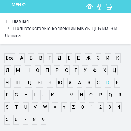
МЕНЮ
Главная
Полнотекстовые коллекции МКУК ЦГБ им. В.И.
Ленина
Все
А
Б
В
Г
Д
Е
Ё
Ж
З
И
К
Л
М
Н
О
П
Р
С
Т
У
Ф
Х
Ц
Ч
Ш
Щ
Ы
Э
Ю
Я
A
B
C
D
E
F
G
H
I
J
K
L
M
N
O
P
Q
R
S
T
U
V
W
X
Y
Z
0
1
2
3
4
5
6
7
8
9