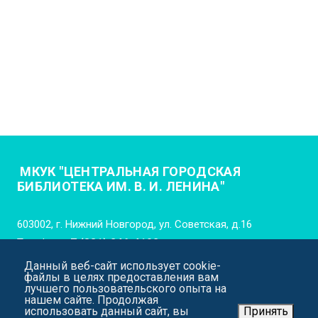
МКУК "ЦЕНТРАЛЬНАЯ ГОРОДСКАЯ
БИБЛИОТЕКА ИМ. В. И. ЛЕНИНА"
603002, г. Нижний Новгород, ул. Советская, д.16
Телефон:
+7 (831) 246-4102
Данный веб-сайт использует cookie-
E-mail:
cgb_lenina_nn@mail.52gov.ru
файлы в целях предоставления вам
лучшего пользовательского опыта на
нашем сайте. Продолжая
использовать данный сайт, вы
Принять