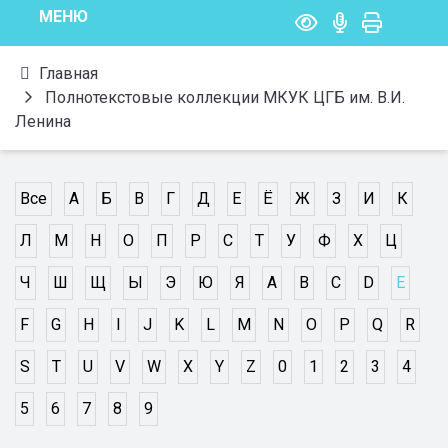
МЕНЮ
Главная
Полнотекстовые коллекции МКУК ЦГБ им. В.И.
Ленина
Все
А
Б
В
Г
Д
Е
Ё
Ж
З
И
К
Л
М
Н
О
П
Р
С
Т
У
Ф
Х
Ц
Ч
Ш
Щ
Ы
Э
Ю
Я
A
B
C
D
E
F
G
H
I
J
K
L
M
N
O
P
Q
R
S
T
U
V
W
X
Y
Z
0
1
2
3
4
5
6
7
8
9