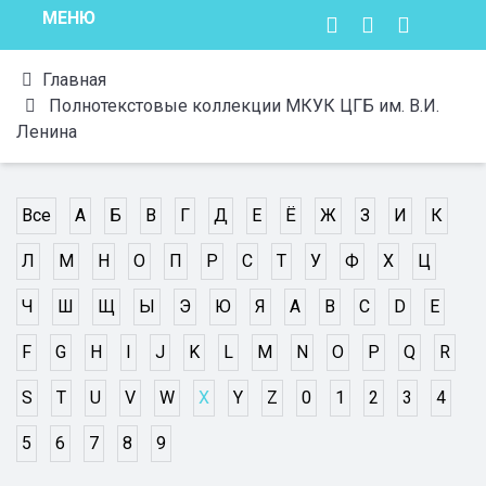
МЕНЮ
Главная
Полнотекстовые коллекции МКУК ЦГБ им. В.И.
Ленина
Все
А
Б
В
Г
Д
Е
Ё
Ж
З
И
К
Л
М
Н
О
П
Р
С
Т
У
Ф
Х
Ц
Ч
Ш
Щ
Ы
Э
Ю
Я
A
B
C
D
E
F
G
H
I
J
K
L
M
N
O
P
Q
R
S
T
U
V
W
X
Y
Z
0
1
2
3
4
5
6
7
8
9