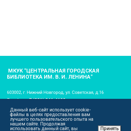
МКУК "ЦЕНТРАЛЬНАЯ ГОРОДСКАЯ
БИБЛИОТЕКА ИМ. В. И. ЛЕНИНА"
603002, г. Нижний Новгород, ул. Советская, д.16
Телефон:
+7 (831) 246-4102
Данный веб-сайт использует cookie-
E-mail:
cgb_lenina_nn@mail.52gov.ru
файлы в целях предоставления вам
лучшего пользовательского опыта на
нашем сайте. Продолжая
использовать данный сайт, вы
Принять