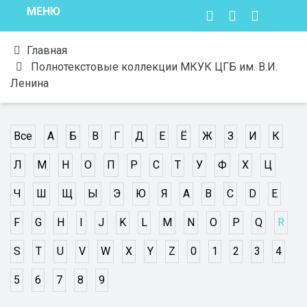
МЕНЮ
Главная
Полнотекстовые коллекции МКУК ЦГБ им. В.И.
Ленина
Все
А
Б
В
Г
Д
Е
Ё
Ж
З
И
К
Л
М
Н
О
П
Р
С
Т
У
Ф
Х
Ц
Ч
Ш
Щ
Ы
Э
Ю
Я
A
B
C
D
E
F
G
H
I
J
K
L
M
N
O
P
Q
R
S
T
U
V
W
X
Y
Z
0
1
2
3
4
5
6
7
8
9