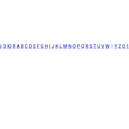
Ы
Э
Ю
Я
A
B
C
D
E
F
G
H
I
J
K
L
M
N
O
P
Q
R
S
T
U
V
W
X
Y
Z
0
1