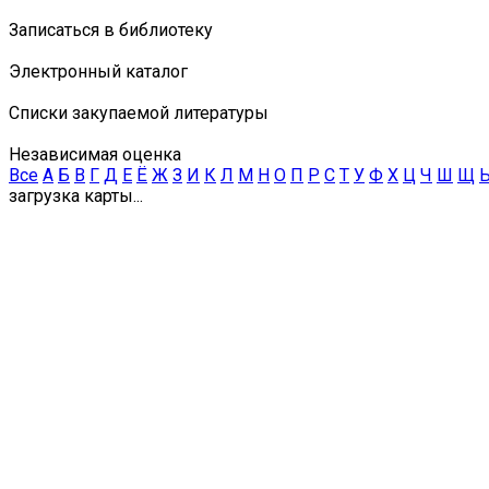
Записаться в библиотеку
Электронный каталог
Списки закупаемой литературы
Независимая оценка
Все
А
Б
В
Г
Д
Е
Ё
Ж
З
И
К
Л
М
Н
О
П
Р
С
Т
У
Ф
Х
Ц
Ч
Ш
Щ
загрузка карты...