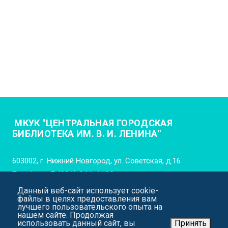
МКУК "ЦЕНТРАЛЬНАЯ ГОРОДСКАЯ
БИБЛИОТЕКА ИМ. В. И. ЛЕНИНА"
603002, г. Нижний Новгород, ул. Советская, д.16
Телефон:
+7 (831) 246-4102
Данный веб-сайт использует cookie-
E-mail:
cgb_lenina_nn@mail.52gov.ru
файлы в целях предоставления вам
лучшего пользовательского опыта на
нашем сайте. Продолжая
использовать данный сайт, вы
Принять