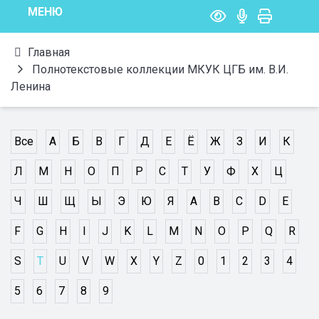
МЕНЮ
Главная
Полнотекстовые коллекции МКУК ЦГБ им. В.И.
Ленина
Все
А
Б
В
Г
Д
Е
Ё
Ж
З
И
К
Л
М
Н
О
П
Р
С
Т
У
Ф
Х
Ц
Ч
Ш
Щ
Ы
Э
Ю
Я
A
B
C
D
E
F
G
H
I
J
K
L
M
N
O
P
Q
R
S
T
U
V
W
X
Y
Z
0
1
2
3
4
5
6
7
8
9