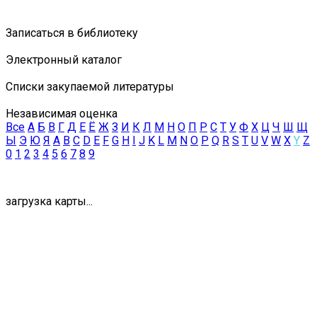
Записаться в библиотеку
Электронный каталог
Списки закупаемой литературы
Независимая оценка
Все
А
Б
В
Г
Д
Е
Ё
Ж
З
И
К
Л
М
Н
О
П
Р
С
Т
У
Ф
Х
Ц
Ч
Ш
Щ
Ы
Э
Ю
Я
A
B
C
D
E
F
G
H
I
J
K
L
M
N
O
P
Q
R
S
T
U
V
W
X
Y
Z
0
1
2
3
4
5
6
7
8
9
загрузка карты...