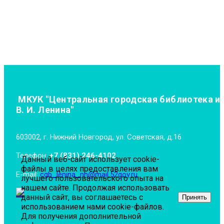
МКУК "Центральная городская библиотека и
В. И. Ленина"
603002, г. Нижний Новгород, ул. Советская, д.16
Телефон:
+7 (831) 246-4102
Данный веб-сайт использует cookie-
файлы в целях предоставления вам
E-mail:
cgb_lenina_nn@mail.52gov.ru
лучшего пользовательского опыта на
нашем сайте. Продолжая использовать
данный сайт, вы соглашаетесь с
Принять
использованием нами cookie-файлов.
Для получения дополнительной