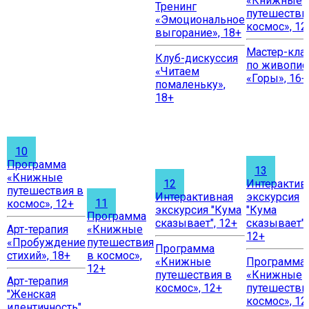
«Книжные
Тренинг
путешестви
«Эмоциональное
космос», 12
выгорание», 18+
Мастер-кла
Клуб-дискуссия
по живопис
«Читаем
«Горы», 16+
помаленьку»,
18+
10
Программа
13
«Книжные
12
Интерактив
путешествия в
Интерактивная
экскурсия
11
космос», 12+
экскурсия "Кума
"Кума
Программа
сказывает", 12+
сказывает",
Арт-терапия
«Книжные
12+
«Пробуждение
путешествия
Программа
стихий», 18+
в космос»,
«Книжные
Программа
12+
путешествия в
«Книжные
Арт-терапия
космос», 12+
путешестви
"Женская
космос», 12
идентичность",