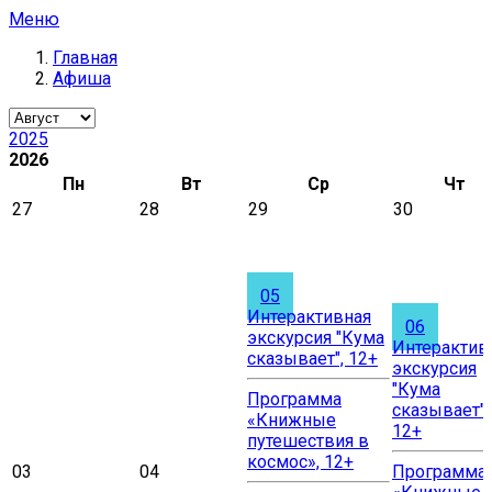
Меню
Главная
Афиша
2025
2026
Пн
Вт
Ср
Чт
27
28
29
30
05
Интерактивная
06
экскурсия "Кума
Интерактив
сказывает", 12+
экскурсия
"Кума
Программа
сказывает",
«Книжные
12+
путешествия в
космос», 12+
03
04
Программа