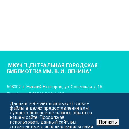
МКУК "ЦЕНТРАЛЬНАЯ ГОРОДСКАЯ
БИБЛИОТЕКА ИМ. В. И. ЛЕНИНА"
603002, г. Нижний Новгород, ул. Советская, д.16
Телефон:
+7 (831) 246-4102
Данный веб-сайт использует cookie-
E-mail:
cgb_lenina_nn@mail.52gov.ru
файлы в целях предоставления вам
лучшего пользовательского опыта на
нашем сайте. Продолжая
использовать данный сайт, вы
Принять
соглашаетесь с использованием нами