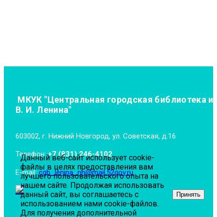
МКУК "Центральная городская библиотека и
В. И. Ленина"
603002, г. Нижний Новгород, ул. Советская, д.16
Телефон:
+7 (831) 246-4102
Данный веб-сайт использует cookie-
файлы в целях предоставления вам
E-mail:
cgb_lenina_nn@mail.52gov.ru
лучшего пользовательского опыта на
нашем сайте. Продолжая использовать
данный сайт, вы соглашаетесь с
Принять
использованием нами cookie-файлов.
Для получения дополнительной