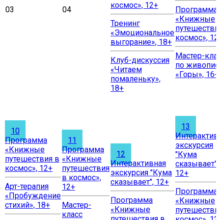
космос», 12+
03
04
Программа
«Книжные
Тренинг
путешестви
«Эмоциональное
космос», 12
выгорание», 18+
Мастер-кла
Клуб-дискуссия
по живопис
«Читаем
«Горы», 16+
помаленьку»,
18+
13
10
Интерактив
Программа
11
экскурсия
«Книжные
Программа
12
"Кума
путешествия в
«Книжные
Интерактивная
сказывает",
космос», 12+
путешествия
экскурсия "Кума
12+
в космос»,
сказывает", 12+
Арт-терапия
12+
Программа
«Пробуждение
Программа
«Книжные
стихий», 18+
Мастер-
«Книжные
путешестви
класс
путешествия в
космос», 12