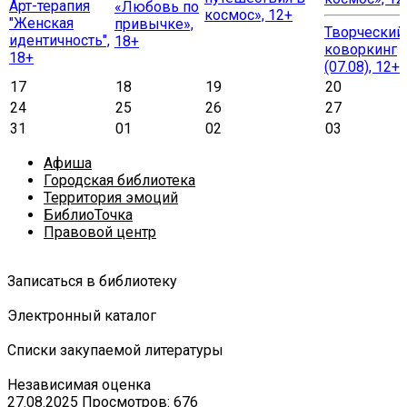
Арт-терапия
«Любовь по
космос», 12+
"Женская
привычке»,
Творческий
идентичность",
18+
коворкинг
18+
(07.08), 12+
17
18
19
20
24
25
26
27
31
01
02
03
Афиша
Городская библиотека
Территория эмоций
БиблиоТочка
Правовой центр
Записаться в библиотеку
Электронный каталог
Списки закупаемой литературы
Независимая оценка
27.08.2025
Просмотров: 676