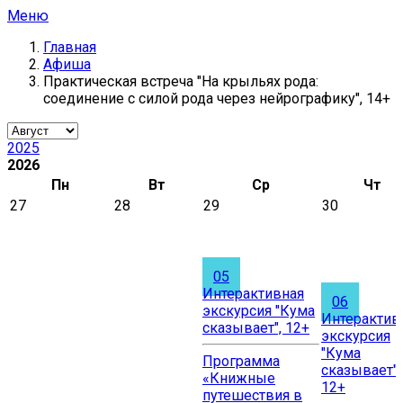
Меню
Главная
Афиша
Практическая встреча "На крыльях рода:
соединение с силой рода через нейрографику", 14+
2025
2026
Пн
Вт
Ср
Чт
27
28
29
30
05
Интерактивная
06
экскурсия "Кума
Интерактив
сказывает", 12+
экскурсия
"Кума
Программа
сказывает",
«Книжные
12+
путешествия в