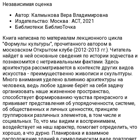
Независимая оценка
Автор:
Калмыкова Вера Владимировна
Издательство:
Москва : АСТ, 2021
Библиотеки:
БиблиоТочка
Книга написана по материалам лекционного цикла
"Формулы культуры", прочитанного автором в
московском Открытом клубе (2012-2013 гг.). Читатель
найдет в ней основные сведения по истории зодчества и
познакомится с нетривиальными фактами. Здесь
архитектура рассматривается в контексте других видов
искусства - преимущественно живописи и скульптуры.
Много внимания уделено влиянию архитектуры на
человека, ведь любое здание берёт на себя задачу
организовать наше жизненное пространство,
способствует формированию чувства прекрасного и
прививает представления об упорядоченности, системе,
об общественных и личных ценностях, принципе
группировки различных элементов, в том числе и
социальных. То, что мы видим и воспринимаем,
воздействует на наш характер, помогает определить, что
хорошо, а что дурно. Планировка и взаимное
расположение зданий в символическом виде повторяет