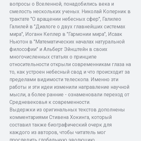
вопросы о Вселенной, понадобились века и
смелость нескольких ученых. Николай Коперник в
трактате "О вращении небесных сфер", Галилео
Галилей в "Диалоге о двух главнейших системах
мира", Иоганн Кеплер в "Гармонии мира", Исаак
Ньютон в "Математических началах натуральной
философии" и Альберт Эйнштейн в своих
многочисленных статьях о принципе
относительности открыли современникам глаза на
то, как устроен небесный свод и что происходит за
пределами видимости телескопа. Именно эти
работы и эти идеи изменили направление научной
мысли, а более ранние - ознаменовали переход от
Средневековья к современности.
Выдержки из оригинальных текстов дополнены
комментариями Стивена Хокинга, который
составил также биографический очерк для
каждого из авторов, чтобы читатель мог
проследить глобальную эволюцию