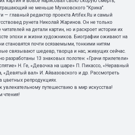
их картин и вовсе нарисовал свою скорую смерть,
устрашающий не меньше Мунковского "Крика".
 — главный редактор проекта Artifex.Ru и самый
сствовед рунета Николай Жаринов. Он не только
читателей на детали картин, но и раскроет истории их
ксте эпохи и жизни художников. Биографии оживают на
Они становятся почти осязаемыми, тонкими нитям
рые связывают шедевр, творца и нас, живущих сейчас.
 разработаны 13 знаковых полотен: «Грачи прилетели»
спятие» Н. Ге, «Девочка на шаре» П. Пикассо, «Неравный
а, «Девятый вал» И. Айвазовского и др. Рассмотреть
а цветных репродукциях.
 увлекательному путешествию в мир искусства!
 чтения!