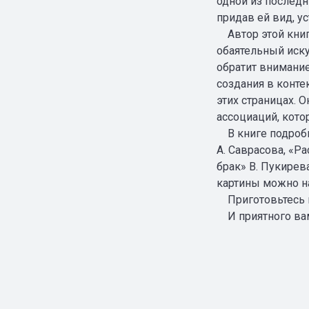
одной из последн
придав ей вид, 
Автор этой книги
обаятельный иску
обратит внимание 
создания в конте
этих страницах. 
ассоциаций, кото
В книге подробно
А. Саврасова, «Ра
брак» В. Пукирев
картины можно н
Приготовьтесь к
И приятного вам