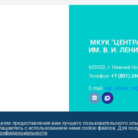
МКУК "ЦЕНТР
ИМ. В. И. ЛЕН
603002, г. Нижний Нов
Телефон:
+7 (831) 24
E-mail:
cgb_lenina_nn@
целях предоставления вам лучшего пользовательского опы
лашаетесь с использованием нами cookie-файлов. Для пол
конфиденциальности
.