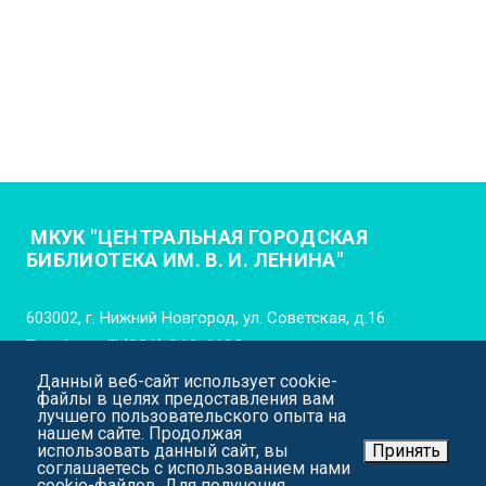
МКУК "ЦЕНТРАЛЬНАЯ ГОРОДСКАЯ
БИБЛИОТЕКА ИМ. В. И. ЛЕНИНА"
603002, г. Нижний Новгород, ул. Советская, д.16
Телефон:
+7 (831) 246-4102
Данный веб-сайт использует cookie-
E-mail:
cgb_lenina_nn@mail.52gov.ru
файлы в целях предоставления вам
лучшего пользовательского опыта на
нашем сайте. Продолжая
использовать данный сайт, вы
Принять
соглашаетесь с использованием нами
cookie-файлов. Для получения