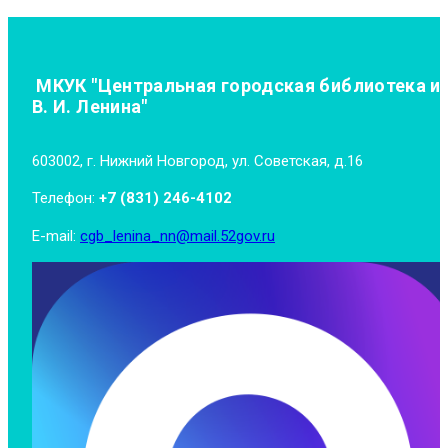
МКУК "Центральная городская библиотека и
В. И. Ленина"
603002, г. Нижний Новгород, ул. Советская, д.16
Телефон:
+7 (831) 246-4102
E-mail:
cgb_lenina_nn@mail.52gov.ru