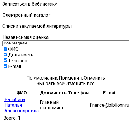
Записаться в библиотеку
Электронный каталог
Списки закупаемой литературы
Независимая оценка
ФИО
Должность
Телефон
E-mail
По умолчанию
Применить
Отменить
Выбрать все
Отменить все
ФИО
Должность
Телефон
E-mail
Балябина
Главный
Наталья
finance@biblionn.ru
экономист
Александровна
Всего:
1