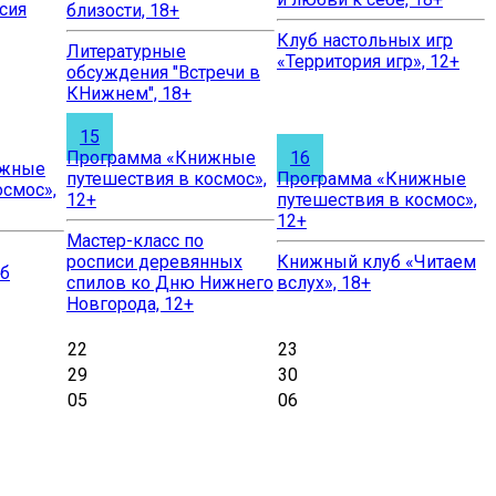
сия
близости, 18+
Клуб настольных игр
Литературные
«Территория игр», 12+
обсуждения "Встречи в
КНижнем", 18+
15
Программа «Книжные
16
ижные
путешествия в космос»,
Программа «Книжные
осмос»,
12+
путешествия в космос»,
12+
Мастер-класс по
росписи деревянных
Книжный клуб «Читаем
уб
спилов ко Дню Нижнего
вслух», 18+
Новгорода, 12+
22
23
29
30
05
06