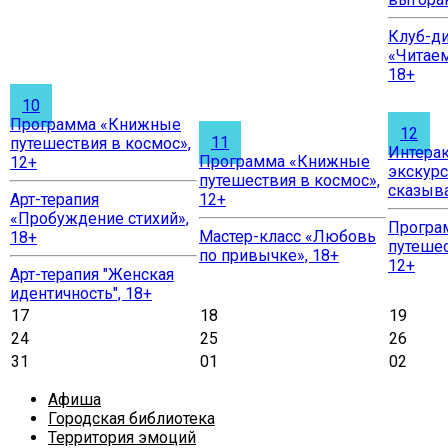
Клуб-ди
«Читаем
18+
10
Программа «Книжные
12
11
путешествия в космос»,
Интера
Программа «Книжные
12+
экскурс
путешествия в космос»,
сказыва
Арт-терапия
12+
«Пробуждение стихий»,
Програ
Мастер-класс «Любовь
18+
путешес
по привычке», 18+
12+
Арт-терапия "Женская
идентичность", 18+
17
18
19
24
25
26
31
01
02
Афиша
Городская библиотека
Территория эмоций