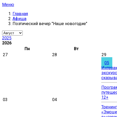
Меню
Главная
Афиша
Поэтический вечер "Наше новогодие"
2025
2026
Пн
Вт
27
28
29
05
Интера
экскурс
сказыва
Програ
путешес
12+
03
04
Тренинг
«Эмоци
выгоран