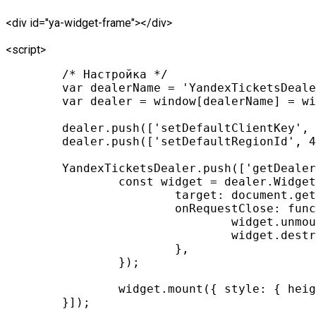
<div id="ya-widget-frame"></div>
<script>
	/* Настройка */

	var dealerName = 'YandexTicketsDealer';

	var dealer = window[dealerName] = window[dealerName] || [];

	dealer.push(['setDefaultClientKey', '1a8e381f-8400-41b9-8397-d16d190f7d46']);

        dealer.push(['setDefaultRegionId', 4
	YandexTicketsDealer.push(['getDealer', function (dealer) {

		const widget = dealer.Widget('ticketsteam-3255@33175043', 'session', {

			target: document.getElementById('ya-widget-frame'),

			onRequestClose: function() {

				widget.unmount();

				widget.destroy();

			},

		});

		widget.mount({ style: { height: '600px' } });

	}]);
