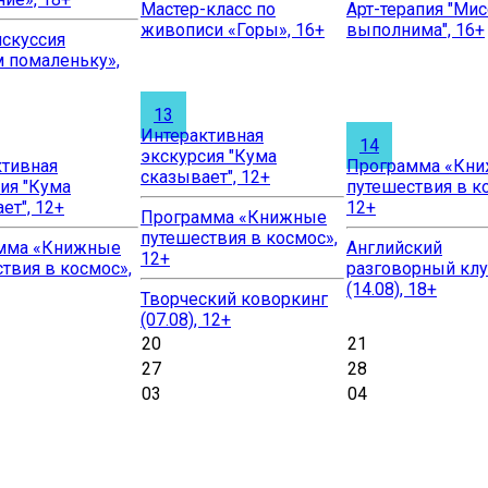
Мастер-класс по
Арт-терапия "Мис
живописи «Горы», 16+
выполнима", 16+
скуссия
 помаленьку»,
13
Интерактивная
14
экскурсия "Кума
ктивная
Программа «Кн
сказывает", 12+
ия "Кума
путешествия в к
ет", 12+
12+
Программа «Книжные
путешествия в космос»,
мма «Книжные
Английский
12+
твия в космос»,
разговорный кл
(14.08), 18+
Творческий коворкинг
(07.08), 12+
20
21
27
28
03
04