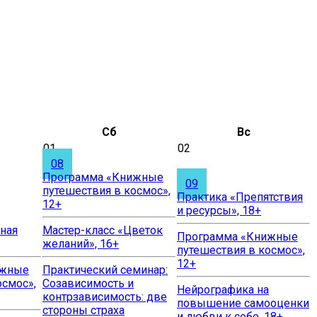
Сб
Вс
01
02
08
Программа «Книжные
09
путешествия в космос»,
Практика «Препятствия
12+
и ресурсы», 18+
ная
Мастер-класс «Цветок
Программа «Книжные
желаний», 16+
путешествия в космос»,
12+
ижные
Практический семинар:
осмос»,
Созависимость и
Нейрографика на
контрзависимость: две
повышение самооценки
стороны страха
и любви к себе, 18+