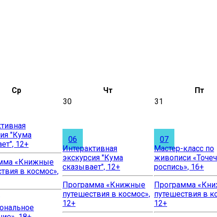
Ср
Чт
Пт
30
31
ктивная
ия "Кума
06
07
ет", 12+
Интерактивная
Мастер-класс по
экскурсия "Кума
живописи «Точеч
мма «Книжные
сказывает", 12+
роспись», 16+
твия в космос»,
Программа «Книжные
Программа «Кн
путешествия в космос»,
путешествия в к
12+
12+
ональное
ие», 18+