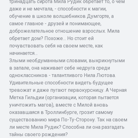
тринадцать сирота Мила Рудик обретает то, о чем
даже и не мечтала, - способности к магии,
обучение в школе волшебников Думгорте, а
самое главное - друзей и понимающее,
доброжелательное отношение взрослых. Мила
обретает дом? Похоже… Но стоит ей
почувствовать себя на своем месте, как
начинается…
Злыми необдуманными словами, выкрикнутыми
в запале, она наживает себе недруга среди
одноклассников - талантливого Нила Лютова.
Удивительные способности видеть будущее
тревожат и даже пугают первокурсницу. А Черная
Метка Гильдии (организации, которая пытается
уничтожить магов), вместе с Милой вновь
оказавшаяся в Троллинбурге, грозит самому
существованию мира По-Ту-Сторону. Так на своем
ли месте Мила Рудик? Способна ли она разгадать
тайны своего рождения?