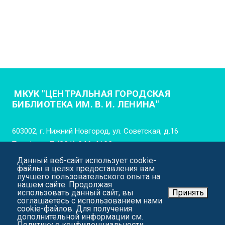
МКУК "ЦЕНТРАЛЬНАЯ ГОРОДСКАЯ
БИБЛИОТЕКА ИМ. В. И. ЛЕНИНА"
603002, г. Нижний Новгород, ул. Советская, д.16
Телефон:
+7 (831) 246-4102
Данный веб-сайт использует cookie-
E-mail:
cgb_lenina_nn@mail.52gov.ru
файлы в целях предоставления вам
лучшего пользовательского опыта на
нашем сайте. Продолжая
использовать данный сайт, вы
Принять
соглашаетесь с использованием нами
cookie-файлов. Для получения
дополнительной информации см.
Политику о конфиденциальности
.