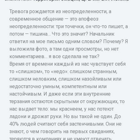
Тревога рождается из неопределенности, а
современное общение — это апофеоз
неопределенности: три точечки, он что-то пишет, а
потом — тишина… Что это значит? Начальник
ответил на мое письмо одним словом? Почему? Я
выложила фото, а там одни просмотры, но нет
комментариев… я все сделала не так?
Время от времени каждый из нас чувствует себя
то «слишком», то «недо»: слишком странным,
слишком неловким, слишком назойливым или
недостаточно умным, компетентным или
настойчивым. И даже если эти внутренние
терзания остаются скрытыми от окружающих, то
нас выдает тело: мы краснеем, у нас потеют
ладони и дрожат руки. Но вы такой не один. До
40% людей считают себя застенчивыми. Они не
знают, о чем говорить на первых свиданиях,
теряются в компаниях и не умеют отвечать