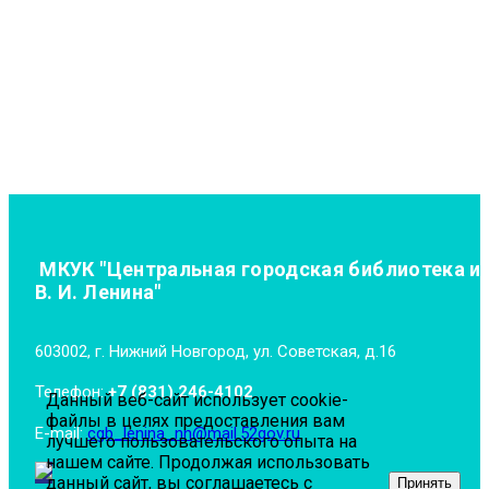
МКУК "Центральная городская библиотека и
В. И. Ленина"
603002, г. Нижний Новгород, ул. Советская, д.16
Телефон:
+7 (831) 246-4102
Данный веб-сайт использует cookie-
файлы в целях предоставления вам
E-mail:
cgb_lenina_nn@mail.52gov.ru
лучшего пользовательского опыта на
нашем сайте. Продолжая использовать
данный сайт, вы соглашаетесь с
Принять