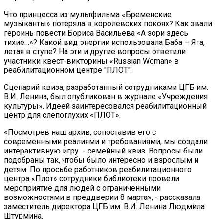
Что принцесса из мультфильма «Бременские
музыканты» потеряла в королевских покоях? Как звали
героинь повести Бориса Васильева «А зори здесь
тихие…»? Какой вид энергии использовала Баба – Яга,
летая в ступе? На эти и другие вопросы ответили
участники квест-викторины «Russian Woman» в
реабилитационном центре "ПЛОТ".
Сценарий квиза, разработанный сотрудниками ЦГБ им.
В.И. Ленина, был опубликован в журнале «Учреждения
культуры». Идеей заинтересовался реабилитационный
центр для слепоглухих «ПЛОТ».
«Посмотрев наш архив, сопоставив его с
современными реалиями и требованиями, мы создали
интерактивную игру - семейный квиз. Вопросы были
подобраны так, чтобы было интересно и взрослым и
детям. По просьбе работников реабилитационного
центра «Плот» сотрудники библиотеки провели
мероприятие для людей с ограниченными
возможностями в преддверии 8 марта», - рассказала
заместитель директора ЦГБ им. В.И. Ленина Людмила
Штурмина.