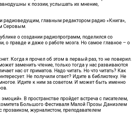
равнодушны к поэзии, услышать их мнение,
 и радиоведущим, главным редактором радио «Книга»,
ом Серовым.
публике о создании радиопрограмм, поделился со
 о правде и даже о работе мозга. Но самое главное – о
т. Когда я прочел об этом в первый раз, то не поверил.
может заменить чтение, только тогда у нас развиваются
чает нас от приматов. Надо читать. Но что читать? Как
интересует. Не получили ответ? Идите в библиотеку. Не
ь многое. Идите к ним за советом. И может быть именно
ров.
моций». В пространстве пройдет встреча с писателем,
гкомитета Большого Фестиваля Малой Прозы Даниэлем
с прозаиком, журналистом, преподавателем