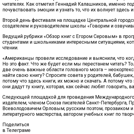
читателях. Как отметил Геннадий Калашников, именно п
почувствовать эмоции и узнать то, что их волнует здесь и
Второй день фестиваля на площадке Центральной городск
создателем и руководителем школы «Говорим и озвучив
Ведущий рубрики «Обзор книг с Егором Серовым» в прогр
студентами и школьниками интересными ситуациями, кото
чтении.
«Американцы провели исследование и выяснили, что когда
Но это факт. Что же будет если мы перестанем читать? Т
две очень важные области головного мозга – неокортекс и
найти свою книгу? Спросите совета у родителей, бабушек, 
потому что здесь книги, их можно и скачать. А потому чт
они дадут ту книгу, которая, как сейчас любят говорить, в
Следующей площадкой для проведения Международного лит
издателем, членом Союза писателей Санкт-Петербурга,
Всеволодовичем Орловым; русским поэтом, прозаиком и
литературного мастерства, автором учебных книг по тво
Поделиться
в Телеграме