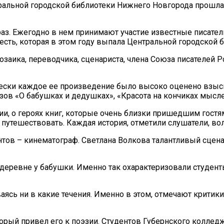
нтральной городской библиотеки Нижнего Новгорода прошл
з. Ежегодно в нем принимают участие известные писатели
сть, которая в этом году выпала Центральной городской б
озаика, переводчика, сценариста, члена Союза писателей Р
чески каждое ее произведение было высоко оценено взыск
зов «О бабушках и дедушках», «Красота на кончиках мысле
ии, о героях книг, которые очень близки пришедшим гост
ь, путешествовать. Каждая история, отметили слушатели, в
удентов – кинематограф. Светлана Волкова талантливый сц
деревне у бабушки. Именно так охарактеризовали студент
аясь ни в какие течения. Именно в этом, отмечают критики
оторый привел его к поэзии. Студентов Губернского колле