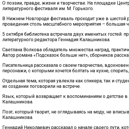
О поэзии, правде, жизни и творчестве. На площадке Це
литературного фестиваля им. М. Горького.
В Нижнем Новгороде фестиваль проходит уже в шестой ра
проведения столь масштабного мероприятия – большая че
5 октября библиотека встречала двух именитых гостей: пр
литературного редактора Геннадия Калашникова.
Светлана Волкова обладатель множества наград, практи
Автор романа «Подсказок больше нет», сборников расска
Писательница рассказала о своем творчестве, вдохновен
персонажи, с которыми хочется болтать на кухне, спорит
Отдельная тема, которая увлекла как спикера, так и ст
их создании поговорили на встрече.
Язык, который возвращает к воспоминаниям о детстве в 
Калашникова.
Поэт, который творит, не оглядываясь на моду, не вписыв
Калашникова.
Геннадий Николаевич рассказал о начале своего пути, к