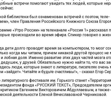
одобные встречи помогают увидеть тех людей, которые не
 сейчас.
ой библиотеки был ознаменован встречей с поэтом, теле-
аем», член Правления Российского Книжного Союза Егор
амме «Утро России» на телеканале «Россия 1» рассказал 
рые происходили во время эфира. Спикер говорил о жизни,
 дети долго проводят время за компьютером, то мозг сохне
олько когда мы читаем, причем никакой другой процесс не 
 лобная доля. Именно развитие этих двух частей мозга отли
дедушек, у друзей. Обязательно нужно найти то, что вас за
о здесь люди, которые знают о литературе, писателях очен
ам «зайдет». Читайте и будьте счастливы!», - сказал Егор Се
ературного фестиваля им. Горького станет «Территория э
 Президентом фонда «РУССКИЙ ТЕКСТ», Председателем ор
 критиком Евгением Викторовичем Абдуллаевым, а также 
рческой деятельности Еленой Вячеславовной Черниковой.