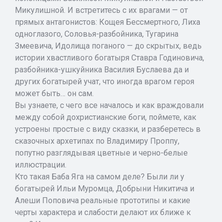
Микулишной. И встретитесь с их врагами — от
прямых антагонистов: Кощея Бессмертного, Лиха
одноглазого, Соловья-разбойника, Тугарина
Змеевича, Идолища поганого — до скрытых, ведь
истории хвастливого богатыря Ставра Годиновича,
разбойника-ушкуйника Василия Буслаева да и
других богатырей учат, что иногда врагом героя
может быть… он сам.
Вы узнаете, с чего все началось и как враждовали
между собой дохристианские боги, поймете, как
устроены простые с виду сказки, и разберетесь в
сказочных архетипах по Владимиру Проппу,
попутно разглядывая цветные и черно-белые
иллюстрации.
Кто такая Баба Яга на самом деле? Были ли у
богатырей Ильи Муромца, Добрыни Никитича и
Алеши Поповича реальные прототипы и какие
черты характера и слабости делают их ближе к