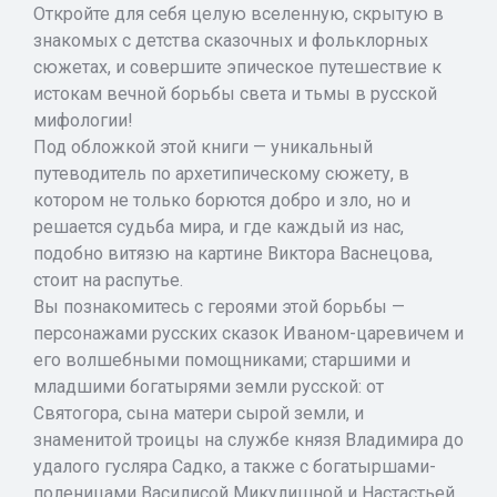
Откройте для себя целую вселенную, скрытую в
знакомых с детства сказочных и фольклорных
сюжетах, и совершите эпическое путешествие к
истокам вечной борьбы света и тьмы в русской
мифологии!
Под обложкой этой книги — уникальный
путеводитель по архетипическому сюжету, в
котором не только борются добро и зло, но и
решается судьба мира, и где каждый из нас,
подобно витязю на картине Виктора Васнецова,
стоит на распутье.
Вы познакомитесь с героями этой борьбы —
персонажами русских сказок Иваном-царевичем и
его волшебными помощниками; старшими и
младшими богатырями земли русской: от
Святогора, сына матери сырой земли, и
знаменитой троицы на службе князя Владимира до
удалого гусляра Садко, а также с богатыршами-
поленицами Василисой Микулишной и Настастьей